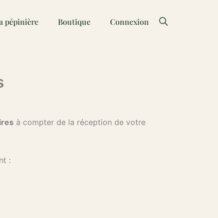
a pépinière
Boutique
Connexion
s
ires
à compter de la réception de votre
t :